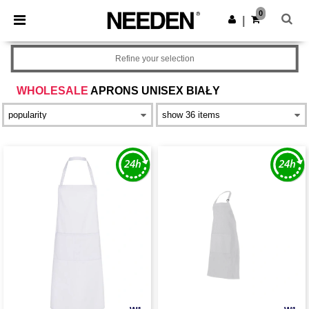
×
Aplikacja Needen
0
Pobierz app
|
Lepsze ceny w aplikacji!
Refine your selection
WHOLESALE
APRONS UNISEX BIAŁY