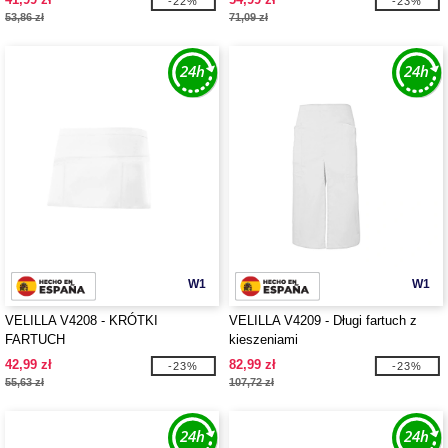
-22%
-23%
53,86 zł
71,09 zł
W1
W1
VELILLA V4208 - KRÓTKI
VELILLA V4209 - Długi fartuch z
FARTUCH
kieszeniami
42,99 zł
82,99 zł
-23%
-23%
55,63 zł
107,72 zł