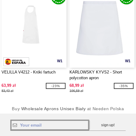
W1
W1
VELILLA V4212 - Króki fartuch
KARLOWSKY KYVS2 - Short
polycotton apron
63,99 zł
68,99 zł
-23%
-35%
83,43 zł
106,59 zł
Buy
Wholesale Aprons Unisex Biały
at Needen Polska
sign up!