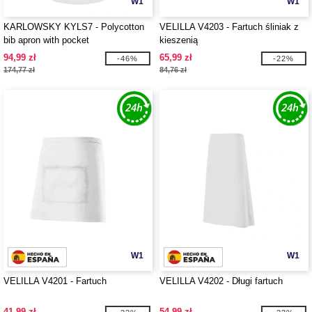
W1
W1
KARLOWSKY KYLS7 - Polycotton
VELILLA V4203 - Fartuch śliniak z
bib apron with pocket
kieszenią
94,99 zł
65,99 zł
-46%
-22%
174,77 zł
84,76 zł
W1
W1
VELILLA V4201 - Fartuch
VELILLA V4202 - Długi fartuch
41,99 zł
54,99 zł