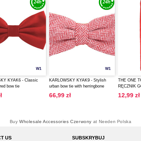
W1
W1
Y KYAK6 - Classic
KARLOWSKY KYAK9 - Stylish
THE ONE T
red bow tie
urban bow tie with herringbone
RĘCZNIK 
pattern
ł
66,99 zł
12,99 zł
Buy
Wholesale Accessories Czerwony
at Needen Polska
T US
SUBSKRYBUJ