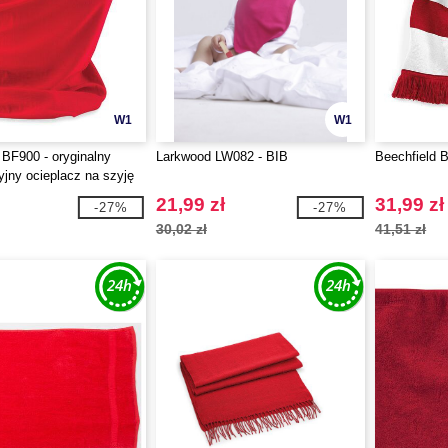
W1
W1
 BF900 - oryginalny
Larkwood LW082 - BIB
Beechfield 
yjny ocieplacz na szyję
21,99 zł
31,99 zł
-27%
-27%
30,02 zł
41,51 zł