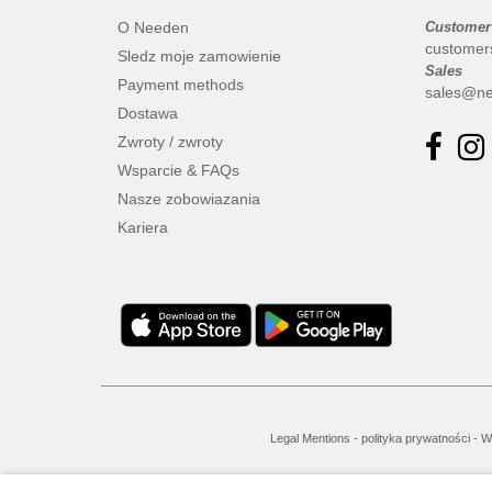
O Needen
Customer
customer
Sledz moje zamowienie
Sales
Payment methods
sales@ne
Dostawa
Zwroty / zwroty
Wsparcie & FAQs
Nasze zobowiazania
Kariera
Legal Mentions
-
polityka prywatności
-
W