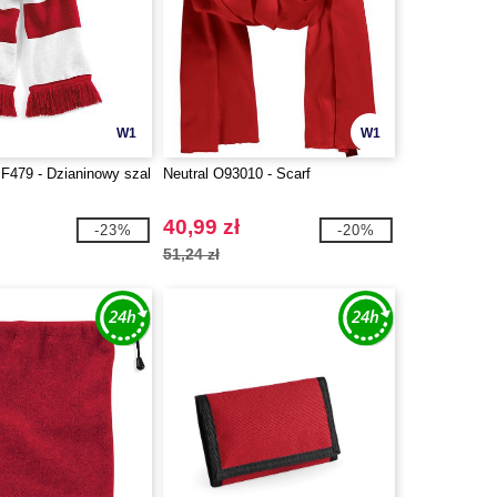
W1
W1
BF479 - Dzianinowy szal
Neutral O93010 - Scarf
40,99 zł
-23%
-20%
51,24 zł