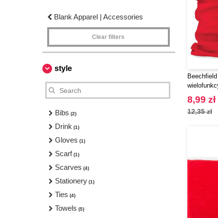
Blank Apparel | Accessories
Clear filters
style
Beechfield
wielofunkc
8,99 zł
12,35 zł
Bibs
(2)
Drink
(1)
Gloves
(1)
Scarf
(1)
Scarves
(4)
Stationery
(1)
Ties
(4)
Towels
(5)