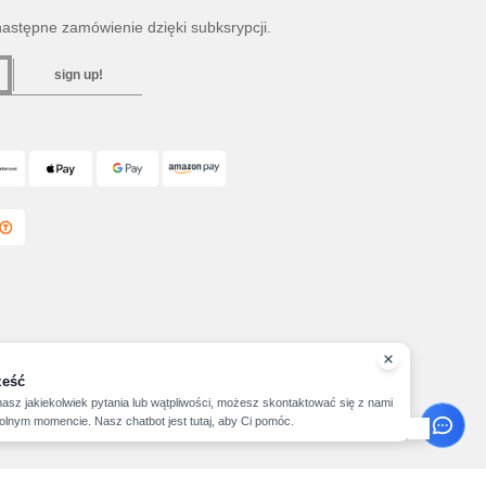
następne zamówienie dzięki subksrypcji.
sign up!
ześć
masz jakiekolwiek pytania lub wątpliwości, możesz skontaktować się z nami
lnym momencie. Nasz chatbot jest tutaj, aby Ci pomóc.
yright 2026 needen.pl - All Rights Reserved