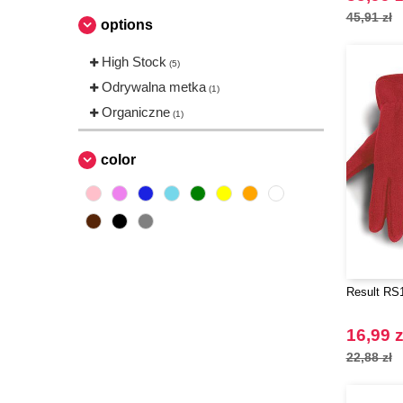
45,91 zł
options
High Stock
(5)
Odrywalna metka
(1)
Organiczne
(1)
color
Result RS
16,99 z
22,88 zł