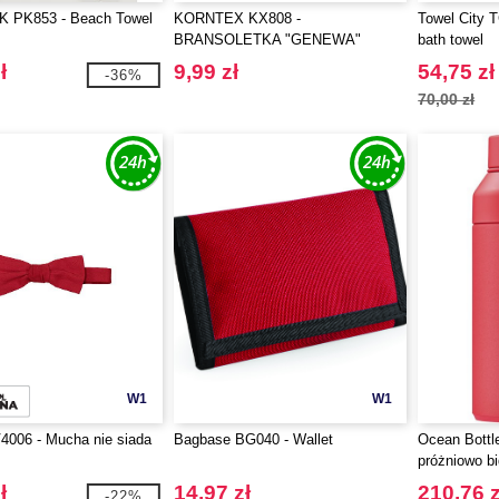
 PK853 - Beach Towel
KORNTEX KX808 -
Towel City T
BRANSOLETKA "GENEWA"
bath towel
ł
9,99 zł
54,75 zł
-36%
70,00 zł
W1
W1
4006 - Mucha nie siada
Bagbase BG040 - Wallet
Ocean Bottl
próżniowo b
pojemności 
ł
14,97 zł
210,76 z
-22%