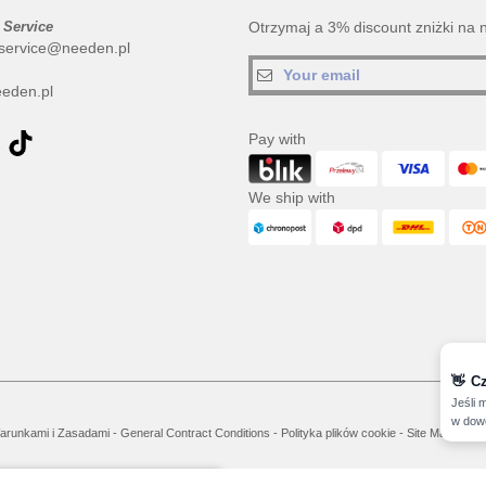
 Service
Otrzymaj a 3% discount zniżki na 
service@needen.pl
eden.pl
Pay with
We ship with
👋
C
Jeśli 
w dowo
arunkami i Zasadami
-
General Contract Conditions
-
Polityka plików cookie
-
Site Map
Cop