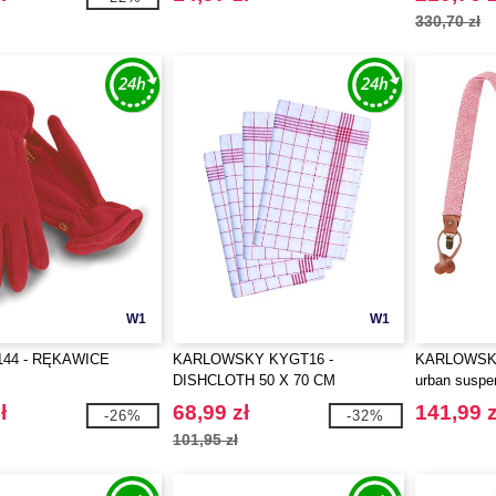
330,70 zł
W1
W1
144 - RĘKAWICE
KARLOWSKY KYGT16 -
KARLOWSKY
DISHCLOTH 50 X 70 CM
urban suspe
pattern
ł
68,99 zł
141,99 z
-26%
-32%
101,95 zł