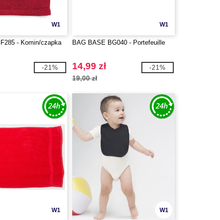
W1
W1
BF285 - Komin/czapka
BAG BASE BG040 - Portefeuille
14,99 zł
-21%
-21%
19,00 zł
W1
W1