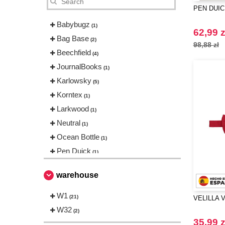
PEN DUICK
Babybugz
(1)
62,99 z
Bag Base
(2)
98,88 zł
Beechfield
(4)
JournalBooks
(1)
Karlowsky
(5)
Korntex
(1)
Larkwood
(1)
Neutral
(1)
Ocean Bottle
(1)
Pen Duick
(1)
Result
(1)
warehouse
THE ONE TOWELLING
(1)
Towel city
W1
(2)
(21)
VELILLA V
VELILLA
W32
(1)
(2)
35,99 z