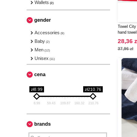
Wallets
(2)
gender
Towel City
Accessories
hand towel
(9)
28,36 z
Baby
(2)
37,96 zł
Men
(12)
Unisex
(11)
cena
zł8.99
zł210.76
8.99
59.43
109.87
160.32
210.76
brands