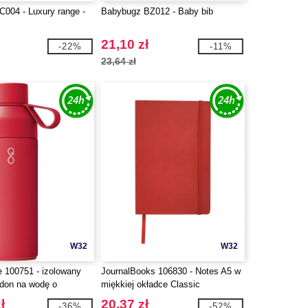
C004 - Luxury range -
Babybugz BZ012 - Baby bib
21,10 zł
-22%
-11%
23,64 zł
W32
W32
e 100751 - izolowany
JournalBooks 106830 - Notes A5 w
idon na wodę o
miękkiej okładce Classic
500 ml
ł
20,37 zł
-36%
-52%