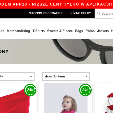
PP10 - NIŻSZE CENY TYLKO W APLIKACJI!
|
N
SHIPPING INFORMATION
BUYING BULK?
nds
Merchandising
T-Shirts
Sweats & Fleece
Bags
Polos
Jackets
H
ONY