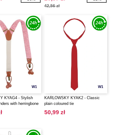
42,56 zł
W1
W1
 KYAG4 - Stylish
KARLOWSKY KYAK2 - Classic
nders with herringbone
plain coloured tie
ł
50,99 zł