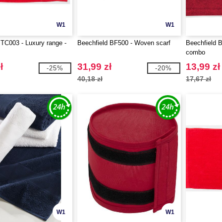
W1
W1
 TC003 - Luxury range -
Beechfield BF500 - Woven scarf
Beechfield 
combo
ł
31,99 zł
13,99 zł
-25%
-20%
40,18 zł
17,67 zł
W1
W1