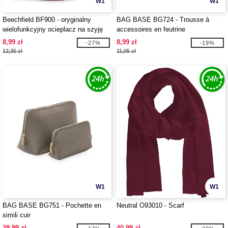
W1
W1
Beechfield BF900 - oryginalny
BAG BASE BG724 - Trousse à
wielofunkcyjny ocieplacz na szyję
accessoires en feutrine
8,99 zł
8,99 zł
-27%
-19%
12,35 zł
11,05 zł
W1
W1
BAG BASE BG751 - Pochette en
Neutral O93010 - Scarf
simili cuir
29,99 zł
40,99 zł