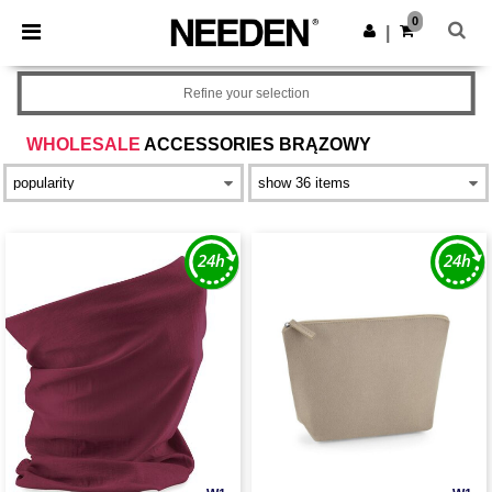
×
Aplikacja Needen
0
Pobierz app
|
Lepsze ceny w aplikacji!
Refine your selection
WHOLESALE
ACCESSORIES BRĄZOWY