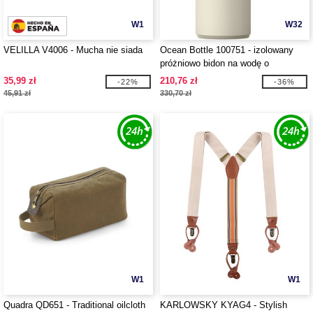
W1
W32
VELILLA V4006 - Mucha nie siada
Ocean Bottle 100751 - izolowany
próżniowo bidon na wodę o
pojemności 500 ml
35,99 zł
210,76 zł
-22%
-36%
45,91 zł
330,70 zł
W1
W1
Quadra QD651 - Traditional oilcloth
KARLOWSKY KYAG4 - Stylish