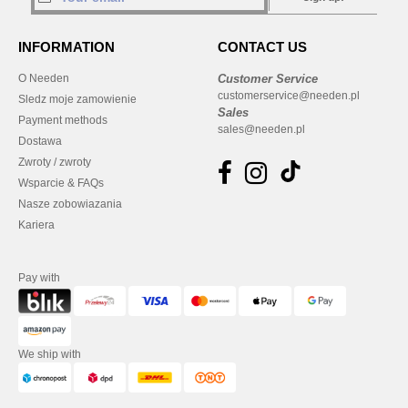
INFORMATION
CONTACT US
O Needen
Customer Service
customerservice@needen.pl
Sledz moje zamowienie
Sales
Payment methods
sales@needen.pl
Dostawa
Zwroty / zwroty
Wsparcie & FAQs
Nasze zobowiazania
Kariera
Pay with
We ship with