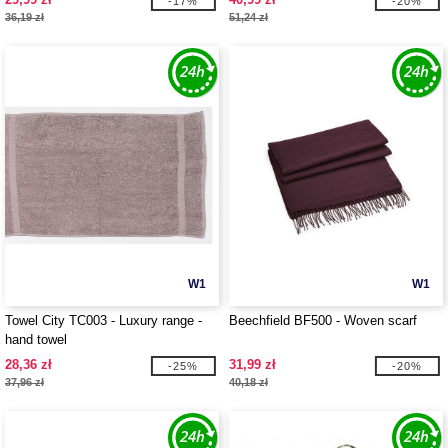
-17%
-20%
36,19 zł
51,24 zł
W1
W1
Towel City TC003 - Luxury range -
Beechfield BF500 - Woven scarf
hand towel
28,36 zł
31,99 zł
-25%
-20%
37,96 zł
40,18 zł