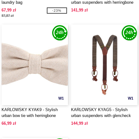
laundry bag
urban suspenders with herringbone
pattern
67,99 zł
141,99 zł
-23%
87,87 zł
W1
W1
KARLOWSKY KYAK9 - Stylish
KARLOWSKY KYAG5 - Stylish
urban bow tie with herringbone
urban suspenders with glencheck
pattern
pattern
66,99 zł
144,99 zł