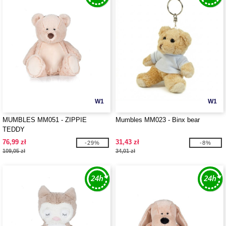
W1
W1
MUMBLES MM051 - ZIPPIE
Mumbles MM023 - Binx bear
TEDDY
76,99 zł
31,43 zł
-29%
-8%
109,05 zł
34,01 zł